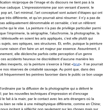
lication
réciproque
de
l
’
image
et
du
discours
ne
tient
pas
à
la
nue
caduque
.
L
’
impressionnisme
par
son
versant
d
’
avenir
,
le
pop
art
,
l
’
art
minimal
,
l
’
art
conceptuel
sont
autant
d
’
étapes
qui
ont
que
très
différente
,
et
qu
’
on
pourrait
ainsi
résumer:
il
n
’
y
a
pas
de
pas
adéquatement
dénommable
et
cernable
;
c
’
est
un
référent
roche
qui
le
vise
.
La
peinture
n
’
a
pas
de
privilège
particulier
parmi
que
l
’
imprimerie
,
la
sérigraphie
,
l
’
aluchromie
,
la
photographie
,
la
t
télévisuelle
en
soient
les
arts
appliqués
,
c
’
est
elle
plutôt
qui
s
sujets
,
ses
optiques
,
ses
structures
.
Et
,
enfin
,
puisque
la
peinture
ucune
raison
d
’
en
faire
un
art
majeur
par
essence
.
Assurément
,
il
nnement
,
elle
déclenche
parfois
cette
perception
d
’
un
genre
ces
accidents
heureux
ne
discréditent
d
’
aucune
manière
les
ultes
inexperts
,
où
la
peinture
s
’
exerce
à
l
’
état
«
brut
».
Il
se
pourrait
de
nos
réserves
de
créativité
sauvage
.
Au
point
que
,
dans
des
oit
fréquemment
les
peintres
favoriser
dans
le
public
ce
bon
usage
d
’
ordinaire
par
la
diffusion
de
la
photographie
qui
a
délivré
le
l
;
par
les
nouvelles
techniques
d
’
impression
et
d
’
encrage
l
le
fait
à
la
main
;
par
le
contact
avec
les
arts
étrangers
où
la
ou
bien
se
relie
à
une
métaphysique
différente
,
comme
en
Chine
;
nous
incitant
à
réfléchir
non
seulement
sur
les
choses
mais
sur