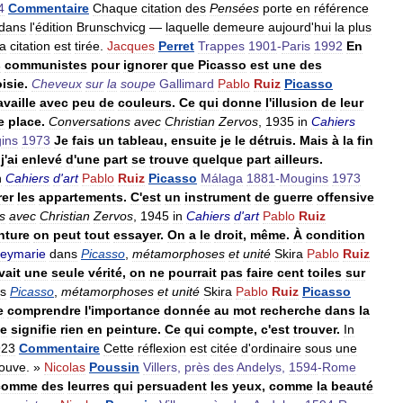
4
Commentaire
Chaque
citation
des
Pensées
porte
en
référence
dans
l
'
édition
Brunschvicg
—
laquelle
demeure
aujourd
'
hui
la
plus
la
citation
est
tirée
.
Jacques
Perret
Trappes
1901
-
Paris
1992
En
s
communistes
pour
ignorer
que
Picasso
est
une
des
isie
.
Cheveux
sur
la
soupe
Gallimard
Pablo
Ruiz
Picasso
availle
avec
peu
de
couleurs
.
Ce
qui
donne
l
'
illusion
de
leur
e
place
.
Conversations
avec
Christian
Zervos
,
1935
in
Cahiers
ins
1973
Je
fais
un
tableau
,
ensuite
je
le
détruis
.
Mais
à
la
fin
j
'
ai
enlevé
d
'
une
part
se
trouve
quelque
part
ailleurs
.
n
Cahiers
d
'
art
Pablo
Ruiz
Picasso
Málaga
1881
-
Mougins
1973
rer
les
appartements
.
C
'
est
un
instrument
de
guerre
offensive
s
avec
Christian
Zervos
,
1945
in
Cahiers
d
'
art
Pablo
Ruiz
nture
on
peut
tout
essayer
.
On
a
le
droit
,
même
.
À
condition
eymarie
dans
Picasso
,
métamorphoses
et
unité
Skira
Pablo
Ruiz
vait
une
seule
vérité
,
on
ne
pourrait
pas
faire
cent
toiles
sur
s
Picasso
,
métamorphoses
et
unité
Skira
Pablo
Ruiz
Picasso
e
comprendre
l
'
importance
donnée
au
mot
recherche
dans
la
e
signifie
rien
en
peinture
.
Ce
qui
compte
,
c
'
est
trouver
.
In
923
Commentaire
Cette
réflexion
est
citée
d
'
ordinaire
sous
une
rouve
. »
Nicolas
Poussin
Villers
,
près
des
Andelys
,
1594
-
Rome
comme
des
leurres
qui
persuadent
les
yeux
,
comme
la
beauté