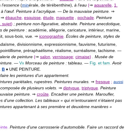
à
l
'
essence
(
min
érale
,
de
térébenthine
),
à
l
'
eau
(
⇒
aquarelle
,
1
.
à
l
'
œuf
.
Peinture
à
l
'
acrylique
.
—
De
la
mauvaise
peinture
.
⇒
.
⇒
ébauche
,
esquisse
,
étude
,
maquette
,
pochade
.
Peinture
.
sujet
)
;
peinture
non
-
figurative
,
abstraite
.
Peinture
anecdotique
,
ts
de
peinture
:
académie
,
allégorie
,
caricature
,
intérieur
,
marine
,
it
,
sous
-
bois
,
vue
. ⇒
iconographie
.
Écoles
de
peinture
,
styles
de
adaïsme
,
divisionnisme
,
expressionnisme
,
fauvisme
,
futurisme
,
,
pointillisme
,
préraphaélisme
,
réalisme
,
surréalisme
,
tachisme
. —
alerie
de
peinture
(
⇒
salon
,
vernissage
;
cimaise
)
.
Musée
de
inture
.
—
Vx
Morceau
de
peinture
:
tableau
. —
Fig
.
et
fam
.
Avoir
.
B
♦
UNE
PEINTURE
.
faire
les
peintures
d
'
un
appartement
.
intures
pariétales
,
rupestres
.
Peintures
murales
.
⇒
fresque
;
aussi
composée
de
plusieurs
volets
.
⇒
diptyque
,
triptyque
.
Peinture
uvaise
peinture
.
⇒
croûte
.
Encadrer
une
peinture
.
Maroufler
,
es
d
'
une
collection
.
Les
tableaux
«
qui
m
'
entouraient
n
'
étaient
pas
intures
appartenant
à
ses
première
et
deuxième
manières
»
inte
.
Peinture
d
'
une
carrosserie
d
'
automobile
.
Faire
un
raccord
de