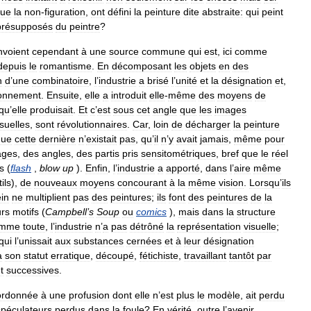
ue
la
non
-
figuration
,
ont
défini
la
peinture
dite
abstraite:
qui
peint
présupposés
du
peintre
?
nvoient
cependant
à
une
source
commune
qui
est
,
ici
comme
depuis
le
romantisme
.
En
décomposant
les
objets
en
des
n
d
’
une
combinatoire
,
l
’
industrie
a
brisé
l
’
unité
et
la
désignation
et
,
ronnement
.
Ensuite
,
elle
a
introduit
elle
-
même
des
moyens
de
qu
’
elle
produisait
.
Et
c
’
est
sous
cet
angle
que
les
images
isuelles
,
sont
révolutionnaires
.
Car
,
loin
de
décharger
la
peinture
que
cette
dernière
n
’
existait
pas
,
qu
’
il
n
’
y
avait
jamais
,
même
pour
ages
,
des
angles
,
des
partis
pris
sensitométriques
,
bref
que
le
réel
s
(
flash
,
blow
up
).
Enfin
,
l
’
industrie
a
apporté
,
dans
l
’
aire
même
ils
),
de
nouveaux
moyens
concourant
à
la
même
vision
.
Lorsqu
’
ils
ein
ne
multiplient
pas
des
peintures
;
ils
font
des
peintures
de
la
urs
motifs
(
Campbell
’
s
Soup
ou
comics
),
mais
dans
la
structure
mme
toute
,
l
’
industrie
n
’
a
pas
détrôné
la
représentation
visuelle
;
qui
l
’
unissait
aux
substances
cernées
et
à
leur
désignation
à
son
statut
erratique
,
découpé
,
fétichiste
,
travaillant
tantôt
par
t
successives
.
ordonnée
à
une
profusion
dont
elle
n
’
est
plus
le
modèle
,
ait
perdu
spéculateurs
perdus
dans
la
foule
?
En
vérité
,
outre
l
’
avenir