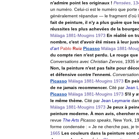
n
'
admire
point
les
originaux
!
Pensées
,
13
un
numéro
.
Celui
-
ci
est
le
numéro
que
porte
généralement
répandue
—
le
fragment
d
'
où
fait
de
peinture
,
il
n
'
y
a
plus
guère
que
le
réussites
les
plus
achevées
de
la
bourgeo
Málaga
1881
-
Mougins
1973
En
réalité
on
tr
nombre
,
c
'
est
d
'
avoir
été
mises
à
leur
just
d
'
art
Pablo
Ruiz
Picasso
Málaga
1881
-
Moug
du
compte
rien
n
'
est
perdu
.
Le
rouge
que
Conversations
avec
Christian
Zervos
,
1935
i
Non
,
la
peinture
n
'
est
pas
faite
pour
déco
et
défensive
contre
l
'
ennemi
.
Conversation
Picasso
Málaga
1881
-
Mougins
1973
En
pei
de
ne
jamais
recommencer
.
Cité
par
Jean
L
Picasso
Málaga
1881
-
Mougins
1973
S
'
il
y
a
le
même
thème
.
Cité
par
Jean
Leymarie
dan
Málaga
1881
-
Mougins
1973
Je
peux
à
pein
peinture
moderne
.
À
mon
avis
,
chercher
n
revue
The
Arts
Picasso
speaks
,
New
York
,
1
forme
condensée
:
«
Je
ne
cherche
pas
,
je
t
1665
Les
couleurs
dans
la
peinture
sont