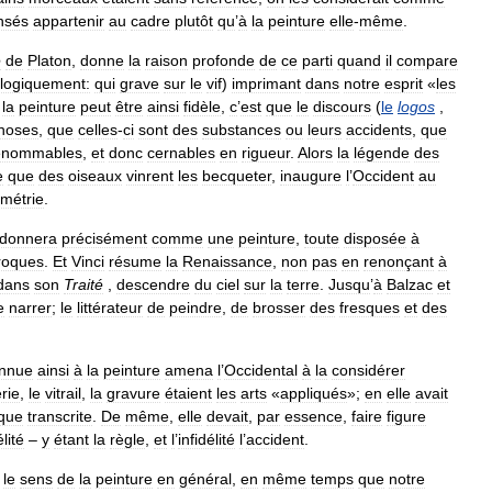
nsés
appartenir
au
cadre
plutôt
qu
’
à
la
peinture
elle
-
même
.
e
de
Platon
,
donne
la
raison
profonde
de
ce
parti
quand
il
compare
logiquement:
qui
grave
sur
le
vif
)
imprimant
dans
notre
esprit
«
les
la
peinture
peut
être
ainsi
fidèle
,
c
’
est
que
le
discours
(
le
logos
,
hoses
,
que
celles
-
ci
sont
des
substances
ou
leurs
accidents
,
que
énommables
,
et
donc
cernables
en
rigueur
.
Alors
la
légende
des
e
que
des
oiseaux
vinrent
les
becqueter
,
inaugure
l
’
Occident
au
métrie
.
donnera
précisément
comme
une
peinture
,
toute
disposée
à
roques
.
Et
Vinci
résume
la
Renaissance
,
non
pas
en
renonçant
à
dans
son
Traité
,
descendre
du
ciel
sur
la
terre
.
Jusqu
’
à
Balzac
et
e
narrer
;
le
littérateur
de
peindre
,
de
brosser
des
fresques
et
des
nnue
ainsi
à
la
peinture
amena
l
’
Occidental
à
la
considérer
rie
,
le
vitrail
,
la
gravure
étaient
les
arts
«
appliqués
»;
en
elle
avait
que
transcrite
.
De
même
,
elle
devait
,
par
essence
,
faire
figure
élité
–
y
étant
la
règle
,
et
l
’
infidélité
l
’
accident
.
le
sens
de
la
peinture
en
général
,
en
même
temps
que
notre