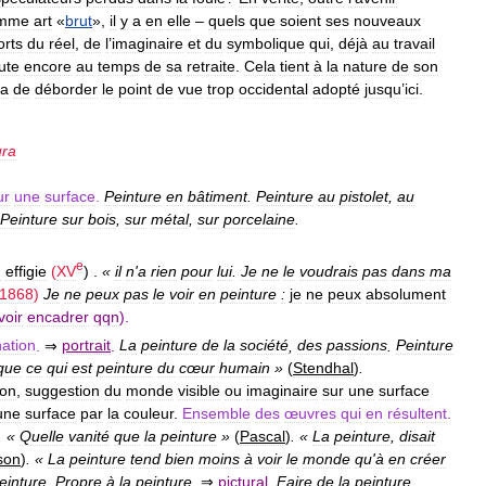
mme
art
«
brut
»,
il
y
a
en
elle
–
quels
que
soient
ses
nouveaux
orts
du
réel
,
de
l
’
imaginaire
et
du
symbolique
qui
,
déjà
au
travail
ute
encore
au
temps
de
sa
retraite
.
Cela
tient
à
la
nature
de
son
ra
de
déborder
le
point
de
vue
trop
occidental
adopté
jusqu
’
ici
.
ura
ur
une
surface
.
Peinture
en
bâtiment
.
Peinture
au
pistolet
,
au
Peinture
sur
bois
,
sur
métal
,
sur
porcelaine
.
e
n
effigie
(
XV
) .
«
il
n
'
a
rien
pour
lui
.
Je
ne
le
voudrais
pas
dans
ma
1868
)
Je
ne
peux
pas
le
voir
en
peinture
:
je
ne
peux
absolument
voir
encadrer
qqn
).
ation
.
⇒
portrait
.
La
peinture
de
la
société
,
des
passions
.
Peinture
que
ce
qui
est
peinture
du
cœur
humain
»
(
Stendhal
)
.
ion
,
suggestion
du
monde
visible
ou
imaginaire
sur
une
surface
une
surface
par
la
couleur
.
Ensemble
des
œuvres
qui
en
résultent
.
. «
Quelle
vanité
que
la
peinture
»
(
Pascal
)
. «
La
peinture
,
disait
son
)
. «
La
peinture
tend
bien
moins
à
voir
le
monde
qu
'
à
en
créer
einture
.
Propre
à
la
peinture
.
⇒
pictural
.
Faire
de
la
peinture
.