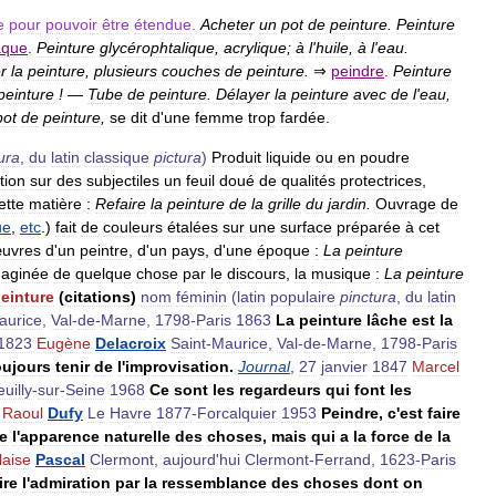
e
pour
pouvoir
être
étendue
.
Acheter
un
pot
de
peinture
.
Peinture
aque
.
Peinture
glycérophtalique
,
acrylique
;
à
l
'
huile
,
à
l
'
eau
.
r
la
peinture
,
plusieurs
couches
de
peinture
.
⇒
peindre
.
Peinture
peinture
!
—
Tube
de
peinture
.
Délayer
la
peinture
avec
de
l
'
eau
,
pot
de
peinture
,
se
dit
d
'
une
femme
trop
fardée
.
ura
,
du
latin
classique
pictura
)
Produit
liquide
ou
en
poudre
tion
sur
des
subjectiles
un
feuil
doué
de
qualités
protectrices
,
ette
matière
:
Refaire
la
peinture
de
la
grille
du
jardin
.
Ouvrage
de
ue
,
etc
.)
fait
de
couleurs
étalées
sur
une
surface
préparée
à
cet
uvres
d
'
un
peintre
,
d
'
un
pays
,
d
'
une
époque
:
La
peinture
maginée
de
quelque
chose
par
le
discours
,
la
musique
:
La
peinture
einture
(
citations
)
nom
féminin
(
latin
populaire
pinctura
,
du
latin
aurice
,
Val
-
de
-
Marne
,
1798
-
Paris
1863
La
peinture
lâche
est
la
1823
Eugène
Delacroix
Saint
-
Maurice
,
Val
-
de
-
Marne
,
1798
-
Paris
oujours
tenir
de
l
'
improvisation
.
Journal
,
27
janvier
1847
Marcel
uilly
-
sur
-
Seine
1968
Ce
sont
les
regardeurs
qui
font
les
Raoul
Dufy
Le
Havre
1877
-
Forcalquier
1953
Peindre
,
c
'
est
faire
e
l
'
apparence
naturelle
des
choses
,
mais
qui
a
la
force
de
la
laise
Pascal
Clermont
,
aujourd
'
hui
Clermont
-
Ferrand
,
1623
-
Paris
ire
l
'
admiration
par
la
ressemblance
des
choses
dont
on