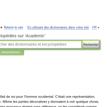
Retenir le site
En utilisant des dictionnaires dans votre site
FR
clopédies sur 'Academic'
Recherche!
interprétations
llait
de
soi
pour
l
’
homme
occidental
.
C
’
était
une
représentation
,
e
.
Même
les
parties
décoratives
y
donnaient
à
voir
quelque
chose
,
ains
morceaux
étaient
sans
référence
,
on
les
considérait
comme