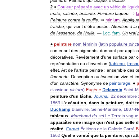
peinture
.
Peinture
qui
cloque
,
s
'
écaille
.
2
♦
Couleur
préparée
avec
un
véhicule
liquid
mate
,
satinée
,
brillante
.
Peinture
laquée
.
⇒
l
Peinture
contre
la
rouille
.
⇒
minium
.
Applique
fraîche
,
qui
vient
d
'
être
posée
.
Attention
à
la
de
l
'
essence
,
de
l
'
huile
.
—
Loc
.
fam
.
Un
vrai
●
peinture
nom
féminin
(
latin
populaire
pinct
contenant
des
pigments
,
donnant
par
applica
décoratives
.
Revêtement
d
'
une
surface
par
c
représentation
ou
d
'
invention
(
tableau
,
fresq
effet
.
Art
de
l
'
artiste
peintre
;
ensemble
des
œ
flamande
.
Description
ou
évocation
vive
et
i
d
'
un
caractère
.
Synonyme
de
peinturage
.
●
p
classique
pictura
)
Eugène
Delacroix
Saint
-
M
peinture
d
'
un
lâche
.
Journal
,
22
décembre
1863
L
'
exécution
,
dans
la
peinture
,
doit
t
Duchamp
Blainville
,
Seine
-
Maritime
,
1887
-
Ne
tableaux
.
Marchand
du
sel
Le
Terrain
vague
apparaître
une
image
qui
n
'
est
pas
celle
d
réalité
.
Carnet
Éditions
de
la
Galerie
Carré
B
1662
Quelle
vanité
que
la
peinture
,
qui
att