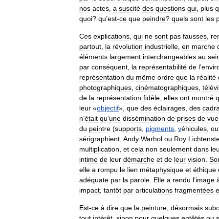
nos
actes
,
a
suscité
des
questions
qui
,
plus
q
quoi
?
qu
’
est
-
ce
que
peindre
?
quels
sont
les
Ces
explications
,
qui
ne
sont
pas
fausses
,
re
partout
,
la
révolution
industrielle
,
en
marche
éléments
largement
interchangeables
au
sei
par
conséquent
,
la
représentabilité
de
l
’
envi
représentation
du
même
ordre
que
la
réalité
photographiques
,
cinématographiques
,
télév
de
la
représentation
fidèle
,
elles
ont
montré
leur
«
objectif
»,
que
des
éclairages
,
des
cadr
n
’
était
qu
’
une
dissémination
de
prises
de
vue
du
peintre
(
supports
,
pigments
,
v
éhicules
,
out
sérigraphient
,
Andy
Warhol
ou
Roy
Lichtenst
multiplication
,
et
cela
non
seulement
dans
le
intime
de
leur
démarche
et
de
leur
vision
.
So
elle
a
rompu
le
lien
métaphysique
et
éthique
adéquate
par
la
parole
.
Elle
a
rendu
l
’
image
impact
,
tantôt
par
articulations
fragmentées
e
Est
-
ce
à
dire
que
la
peinture
,
désormais
sub
tout
intérêt
,
sinon
pour
quelques
entêtés
ou