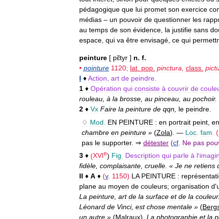
pédagogique
que
lui
promet
son
exercice
co
médias
–
un
pouvoir
de
questionner
les
rapp
au
temps
de
son
évidence
,
la
justifie
sans
do
espace
,
qui
va
être
envisagé
,
ce
qui
permett
peinture
[
pɛ̃tyr
]
n
.
f
.
•
pointure
1120
;
lat
.
pop
.
pinctura
,
class
.
pict
I
♦
Action
,
art
de
peindre
.
1
♦
Opération
qui
consiste
à
couvrir
de
coule
rouleau
,
à
la
brosse
,
au
pinceau
,
au
pochoir
.
2
♦
Vx
Faire
la
peinture
de
qqn
,
le
peindre
.
♢
Mod
.
EN
PEINTURE
:
en
portrait
peint
,
e
chambre
en
peinture
»
(
Zola
)
.
—
Loc
.
fam
.
(
pas
le
supporter
. ⇒
détester
(
cf
.
Ne
pas
pou
e
3
♦
(
XVI
)
Fig
.
Description
qui
parle
à
l
'
imagin
fidèle
,
complaisante
,
cruelle
. «
Je
ne
retiens
II
♦
A
♦
(
v
.
1150
)
LA
PEINTURE
:
représentat
plane
au
moyen
de
couleurs
;
organisation
d
'
La
peinture
,
art
de
la
surface
et
de
la
couleur
Léonard
de
Vinci
,
est
chose
mentale
»
(
Berg
un
autre
»
(
Malraux
)
.
La
photographie
et
la
p