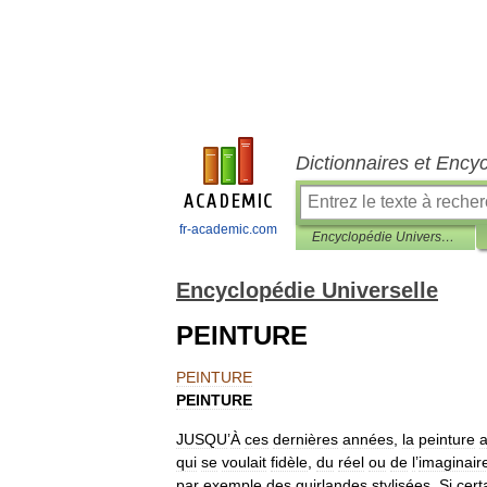
Dictionnaires et Ency
fr-academic.com
Encyclopédie Universelle
Encyclopédie Universelle
PEINTURE
PEINTURE
PEINTURE
JUSQU
’
À
ces
dernières
années
,
la
peinture
a
qui
se
voulait
fidèle
,
du
réel
ou
de
l
’
imaginair
par
exemple
des
guirlandes
stylisées
.
Si
cert