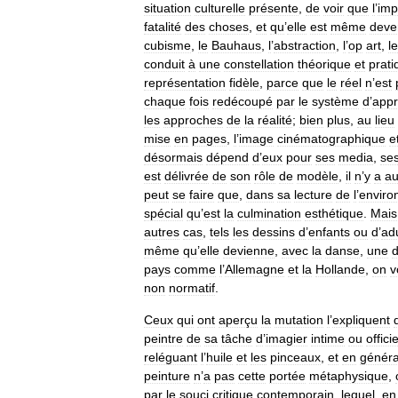
situation
culturelle
présente
,
de
voir
que
l
’
imp
fatalité
des
choses
,
et
qu
’
elle
est
même
deve
cubisme
,
le
Bauhaus
,
l
’
abstraction
,
l
’
op
art
,
le
conduit
à
une
constellation
théorique
et
prati
représentation
fidèle
,
parce
que
le
réel
n
’
est
chaque
fois
redécoupé
par
le
système
d
’
app
les
approches
de
la
réalité
;
bien
plus
,
au
lieu
mise
en
pages
,
l
’
image
cinématographique
e
désormais
dépend
d
’
eux
pour
ses
media
,
se
est
délivrée
de
son
rôle
de
modèle
,
il
n
’
y
a
a
peut
se
faire
que
,
dans
sa
lecture
de
l
’
enviro
spécial
qu
’
est
la
culmination
esthétique
.
Mais
autres
cas
,
tels
les
dessins
d
’
enfants
ou
d
’
ad
même
qu
’
elle
devienne
,
avec
la
danse
,
une
pays
comme
l
’
Allemagne
et
la
Hollande
,
on
v
non
normatif
.
Ceux
qui
ont
aperçu
la
mutation
l
’
expliquent
peintre
de
sa
tâche
d
’
imagier
intime
ou
officie
reléguant
l
’
huile
et
les
pinceaux
,
et
en
généra
peinture
n
’
a
pas
cette
portée
métaphysique
,
par
le
souci
critique
contemporain
,
lequel
,
en