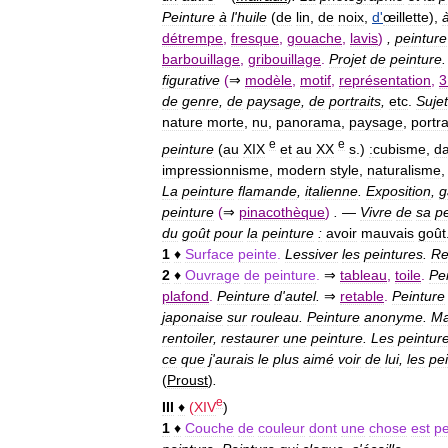
Peinture
à
l
'
huile
(
de
lin
,
de
noix
,
d
'
œillette
),
détrempe
,
fresque
,
gouache
,
lavis
)
,
peinture
barbouillage
,
gribouillage
.
Projet
de
peinture
figurative
(
⇒
modèle
,
motif
,
représentation
,
3
de
genre
,
de
paysage
,
de
portraits
,
etc
.
Suje
nature
morte
,
nu
,
panorama
,
paysage
,
portra
e
e
peinture
(
au
XIX
et
au
XX
s
.)
:
cubisme
,
d
impressionnisme
,
modern
style
,
naturalisme
La
peinture
flamande
,
italienne
.
Exposition
,
g
peinture
(
⇒
pinacothèque
)
.
—
Vivre
de
sa
pe
du
goût
pour
la
peinture
:
avoir
mauvais
goût
1
♦
Surface
peinte
.
Lessiver
les
peintures
.
Re
2
♦
Ouvrage
de
peinture
.
⇒
tableau
,
toile
.
Pe
plafond
.
Peinture
d
'
autel
.
⇒
retable
.
Peinture
japonaise
sur
rouleau
.
Peinture
anonyme
.
Ma
rentoiler
,
restaurer
une
peinture
.
Les
peintur
ce
que
j
'
aurais
le
plus
aimé
voir
de
lui
,
les
pe
(
Proust
)
.
e
III
♦
(
XIV
)
1
♦
Couche
de
couleur
dont
une
chose
est
pe