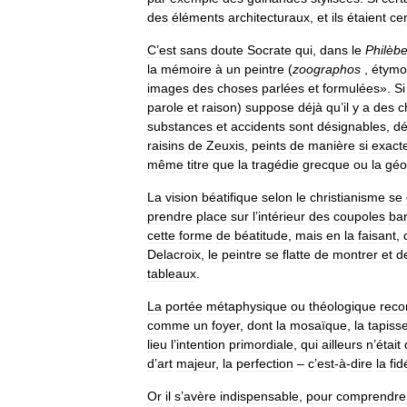
des
éléments
architecturaux
,
et
ils
étaient
ce
C
’
est
sans
doute
Socrate
qui
,
dans
le
Philèb
la
mémoire
à
un
peintre
(
zoographos
,
étymo
images
des
choses
parlées
et
formulées
».
Si
parole
et
raison
)
suppose
déjà
qu
’
il
y
a
des
c
substances
et
accidents
sont
désignables
,
d
raisins
de
Zeuxis
,
peints
de
manière
si
exact
même
titre
que
la
tragédie
grecque
ou
la
géo
La
vision
béatifique
selon
le
christianisme
se
prendre
place
sur
l
’
intérieur
des
coupoles
ba
cette
forme
de
béatitude
,
mais
en
la
faisant
,
Delacroix
,
le
peintre
se
flatte
de
montrer
et
d
tableaux
.
La
portée
métaphysique
ou
théologique
reco
comme
un
foyer
,
dont
la
mosaïque
,
la
tapisse
lieu
l
’
intention
primordiale
,
qui
ailleurs
n
’
était
d
’
art
majeur
,
la
perfection
–
c
’
est
-
à
-
dire
la
fid
Or
il
s
’
avère
indispensable
,
pour
comprendre